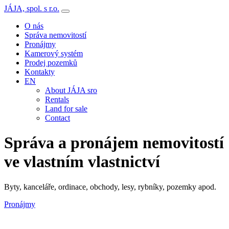
JÁJA, spol. s r.o.
O nás
Správa nemovitostí
Pronájmy
Kamerový systém
Prodej pozemků
Kontakty
EN
About JÁJA sro
Rentals
Land for sale
Contact
Správa a pronájem nemovitostí
ve vlastním vlastnictví
Byty, kanceláře, ordinace, obchody, lesy, rybníky, pozemky apod.
Pronájmy